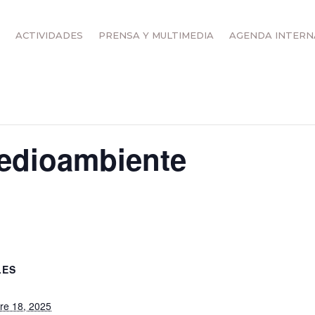
ACTIVIDADES
PRENSA Y MULTIMEDIA
AGENDA INTERN
.tribe-events-read-more {display:none;}
edioambiente
LES
re 18, 2025