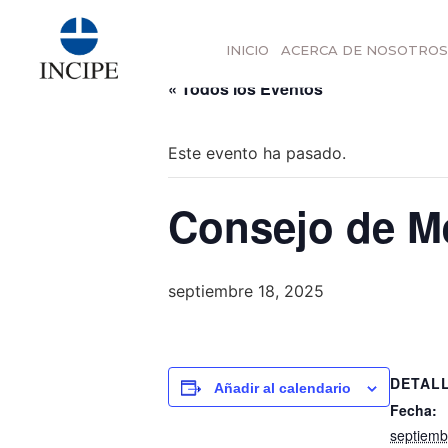
INICIO
ACERCA DE NOSOTROS
.tribe-events-list-event-description 
« Todos los Eventos
Este evento ha pasado.
Consejo de M
septiembre 18, 2025
DETAL
Añadir al calendario
Fecha:
septiemb