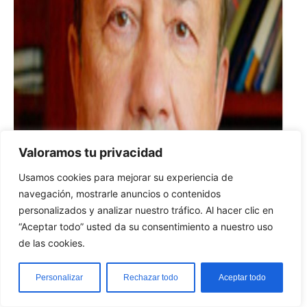
Valoramos tu privacidad
Usamos cookies para mejorar su experiencia de
navegación, mostrarle anuncios o contenidos
personalizados y analizar nuestro tráfico. Al hacer clic en
“Aceptar todo” usted da su consentimiento a nuestro uso
de las cookies.
The Diplomat
Personalizar
Rechazar todo
Aceptar todo
22 de julio de 2021
El exministro ruso Igor Ivanov